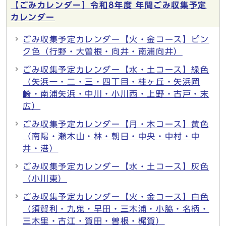
【ごみカレンダー】令和8年度 年間ごみ収集予定
カレンダー
ごみ収集予定カレンダー【火・金コース】ピン
ク色（行野・大曽根・向井・南浦向井）
ごみ収集予定カレンダー【水・土コース】緑色
（矢浜一・二・三・四丁目・桂ヶ丘・矢浜岡
崎・南浦矢浜・中川・小川西・上野・古戸・末
広）
ごみ収集予定カレンダー【月・木コース】黄色
（南陽・瀬木山・林・朝日・中央・中村・中
井・港）
ごみ収集予定カレンダー【水・土コース】灰色
（小川東）
ごみ収集予定カレンダー【火・金コース】白色
（須賀利・九鬼・早田・三木浦・小脇・名柄・
三木里・古江・賀田・曽根・梶賀）