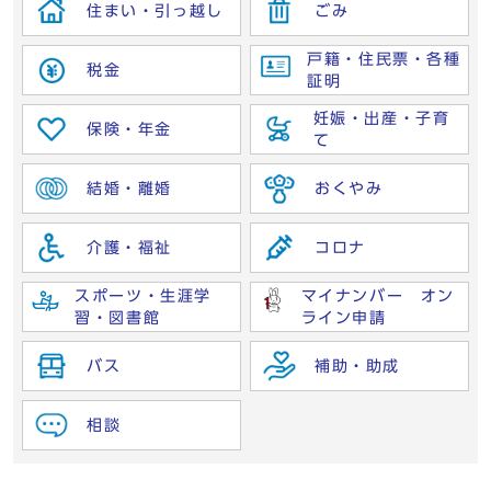
住まい・引っ越し
ごみ
戸籍・住民票・各種
税金
証明
妊娠・出産・子育
保険・年金
て
結婚・離婚
おくやみ
介護・福祉
コロナ
スポーツ・生涯学
マイナンバー オン
習・図書館
ライン申請
バス
補助・助成
相談