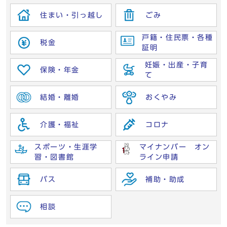
住まい・引っ越し
ごみ
戸籍・住民票・各種
税金
証明
妊娠・出産・子育
保険・年金
て
結婚・離婚
おくやみ
介護・福祉
コロナ
スポーツ・生涯学
マイナンバー オン
習・図書館
ライン申請
バス
補助・助成
相談