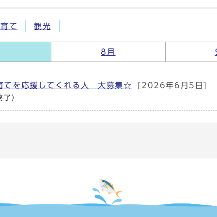
子育て
観光
月
8月
育てを応援してくれる人 大募集☆
[2026年6月5日]
終了）