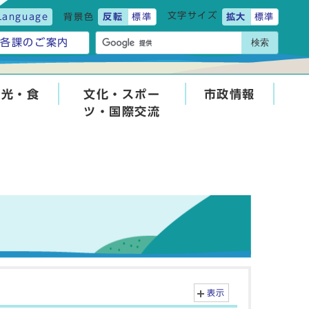
文字サイズ
Language
背景色
反転
標準
拡大
標準
検索
各課のご案内
観光・食
文化・スポー
市政情報
ツ・国際交流
表示