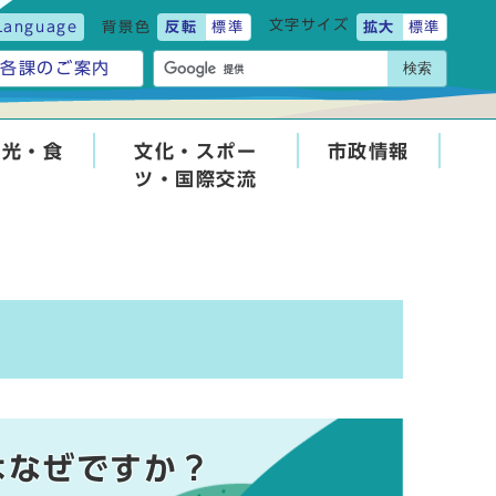
文字サイズ
Language
背景色
反転
標準
拡大
標準
検索
各課のご案内
観光・食
文化・スポー
市政情報
ツ・国際交流
はなぜですか？