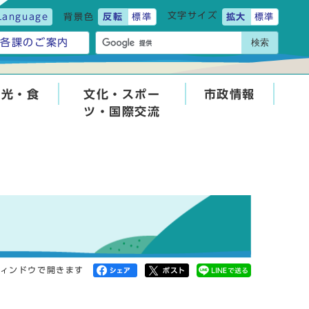
文字サイズ
Language
背景色
反転
標準
拡大
標準
検索
各課のご案内
観光・食
文化・スポー
市政情報
ツ・国際交流
ィンドウで開きます