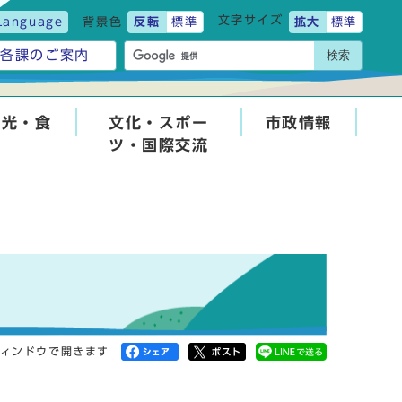
文字サイズ
Language
背景色
反転
標準
拡大
標準
検索
各課のご案内
観光・食
文化・スポー
市政情報
ツ・国際交流
ィンドウで開きます