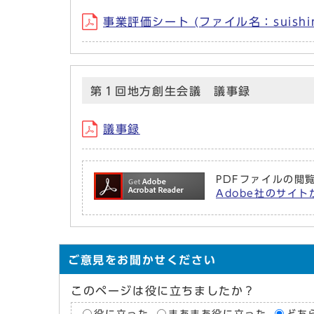
事業評価シート (ファイル名：suishin-
第１回地方創生会議 議事録
議事録
PDFファイルの閲覧
Adobe社のサイトか
ご意見をお聞かせください
このページは役に立ちましたか？
役に立った
まあまあ役に立った
どち