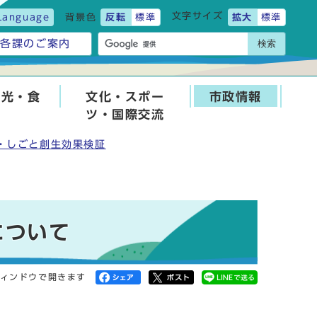
文字サイズ
Language
背景色
反転
標準
拡大
標準
検索
各課のご案内
観光・食
文化・スポー
市政情報
ツ・国際交流
・しごと創生効果検証
について
ィンドウで開きます