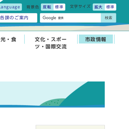
文字サイズ
Language
背景色
反転
標準
拡大
標準
検索
各課のご案内
観光・食
文化・スポー
市政情報
ツ・国際交流