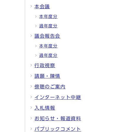
本会議
本年度分
過年度分
議会報告会
本年度分
過年度分
行政視察
請願・陳情
傍聴のご案内
インターネット中継
入札情報
お知らせ・報道資料
パブリックコメント