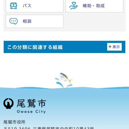
バス
補助・助成
相談
この分類に関連する組織
表示
尾鷲市役所
〒519-3696 三重県尾鷲市中央町10番43号