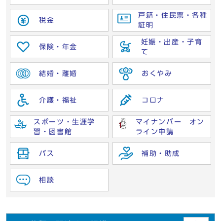
戸籍・住民票・各種
税金
証明
妊娠・出産・子育
保険・年金
て
結婚・離婚
おくやみ
介護・福祉
コロナ
スポーツ・生涯学
マイナンバー オン
習・図書館
ライン申請
バス
補助・助成
相談