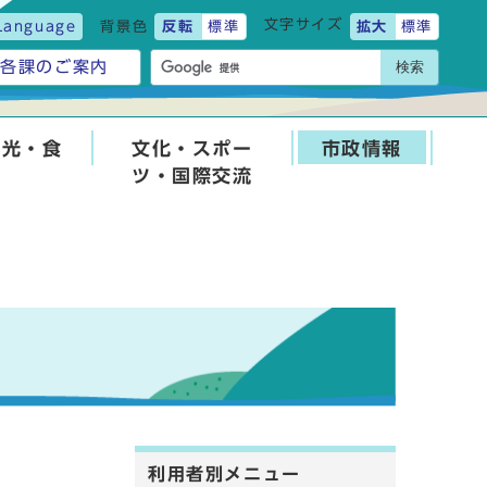
文字サイズ
Language
背景色
反転
標準
拡大
標準
検索
各課のご案内
観光・食
文化・スポー
市政情報
ツ・国際交流
利用者別メニュー