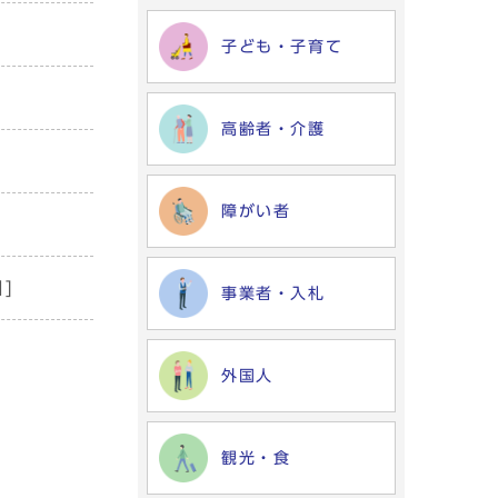
子ども・子育て
高齢者・介護
障がい者
]
事業者・入札
外国人
観光・食