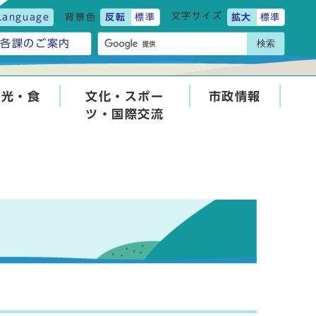
文字サイズ
Language
背景色
反転
標準
拡大
標準
検索
各課のご案内
観光・食
文化・スポー
市政情報
ツ・国際交流