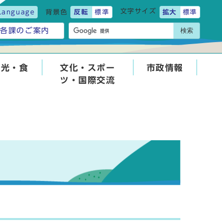
文字サイズ
Language
背景色
反転
標準
拡大
標準
検索
各課のご案内
観光・食
文化・スポー
市政情報
ツ・国際交流