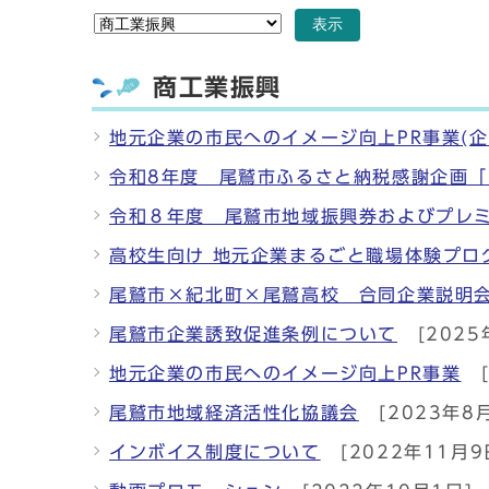
表示
商工業振興
地元企業の市民へのイメージ向上PR事業(
令和8年度 尾鷲市ふるさと納税感謝企画
令和８年度 尾鷲市地域振興券およびプレ
高校生向け 地元企業まるごと職場体験プロ
尾鷲市×紀北町×尾鷲高校 合同企業説明
尾鷲市企業誘致促進条例について
[2025
地元企業の市民へのイメージ向上PR事業
尾鷲市地域経済活性化協議会
[2023年8
インボイス制度について
[2022年11月9