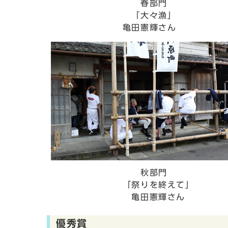
春部門
「大々漁」
亀田憲輝さん
秋部門
「祭りを終えて」
亀田憲輝
優秀賞