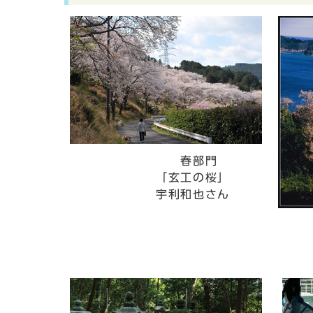
春部門
「玄工の桜」
宇利和也さん
春
「
塩