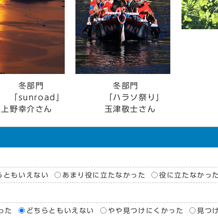
冬
「
山
部門
冬部門
unroad」
「ハラソ祭り」
野幸介さん
玉津敬士さん
らともいえない
あまり役に立たなかった
役に立たなかっ
った
どちらともいえない
やや見つけにくかった
見つ