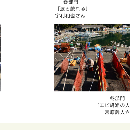
春部門
「波と戯れる」
宇利和也さん
冬部門
「エビ網漁の人
さん
宮原義人さ