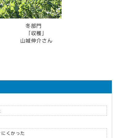
部門
収穫」
城伸介さん
た
けにくかった