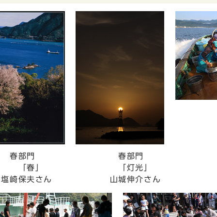
夏
「豪
亀田
部門
春部門
春」
「灯光」
崎保夫さん
山城伸介さん