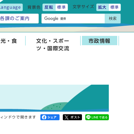
文字サイズ
Language
背景色
反転
標準
拡大
標準
検索
各課のご案内
観光・食
文化・スポー
市政情報
ツ・国際交流
ィンドウで開きます