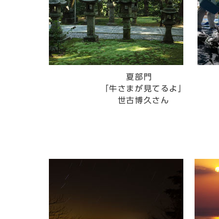
夏部門
「牛さまが見てるよ」
「
世古博久さん
畑