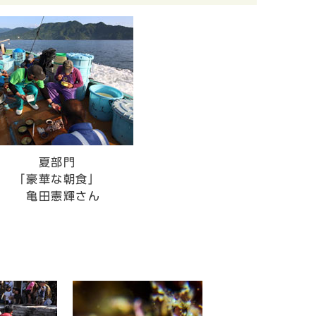
部門
華な朝食」
憲輝さん