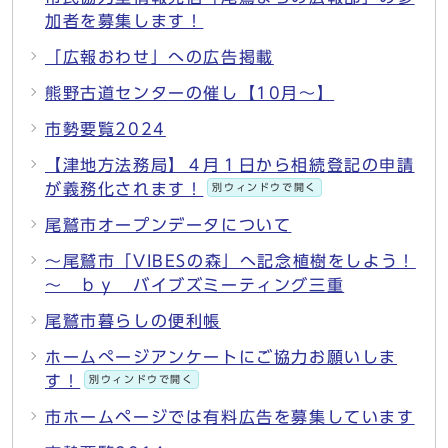
加者を募集します！
「広報おわせ」への広告掲載
熊野古道センターの催し【10月～】
市勢要覧2024
【津地方法務局】４月１日から相続登記の申請
が義務化されます！
別ウィンドウで開く
尾鷲市オープンデータについて
～尾鷲市「VIBESの森」へ記念植樹をしよう！
～ ｂｙ バイブズミーティング三重
尾鷲市暮らしの便利帳
ホームぺージアンケートにご協力お願いしま
す！
別ウィンドウで開く
市ホームページでは有料広告を募集しています