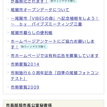
が義務化されます！
別ウィンドウで開く
尾鷲市オープンデータについて
～尾鷲市「VIBESの森」へ記念植樹をしよう！
～ ｂｙ バイブズミーティング三重
尾鷲市暮らしの便利帳
ホームぺージアンケートにご協力お願いしま
す！
別ウィンドウで開く
市ホームページでは有料広告を募集しています
市勢要覧2014
市制施行６０周年記念「四季の尾鷲フォトコン
テスト」
市勢要覧2009
市長部局市長公室秘書係