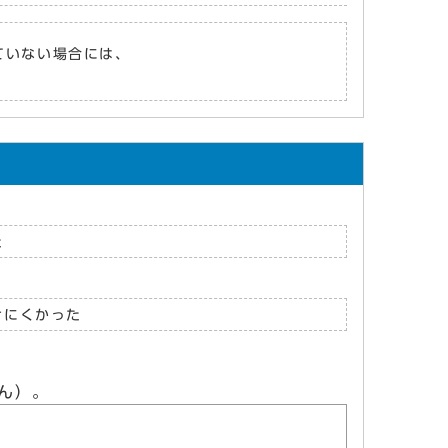
れていない場合には、
た
けにくかった
ん）。