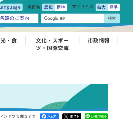
文字サイズ
Language
背景色
反転
標準
拡大
標準
検索
各課のご案内
観光・食
文化・スポー
市政情報
ツ・国際交流
ィンドウで開きます