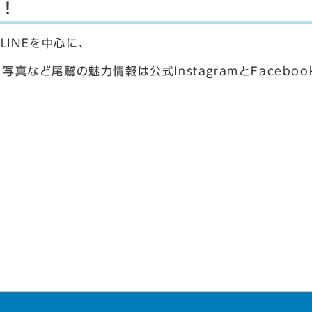
中！
LINEを中心に、
真など尾鷲の魅力情報は公式InstagramとFacebo