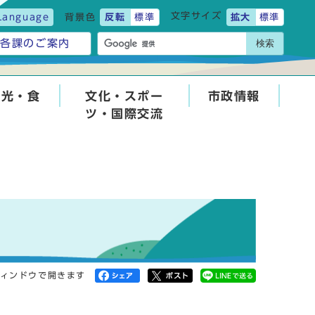
文字サイズ
Language
背景色
反転
標準
拡大
標準
検索
各課のご案内
観光・食
文化・スポー
市政情報
ツ・国際交流
ィンドウで開きます