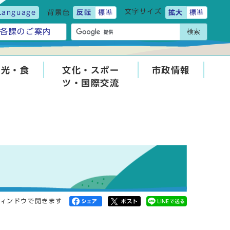
文字サイズ
Language
背景色
反転
標準
拡大
標準
検索
各課のご案内
観光・食
文化・スポー
市政情報
ツ・国際交流
ィンドウで開きます