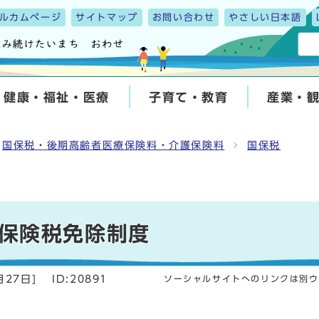
ルカムページ
サイトマップ
お問い合わせ
やさしい日本語
健康・福祉・医療
子育て・教育
産業・
国保税・後期高齢者医療保険料・介護保険料
国保税
保険税免除制度
月27日
]
ID:20891
ソーシャルサイトへのリンクは別ウ