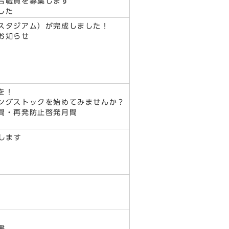
合職員を募集します
した
スタジアム）が完成しました！
お知らせ
を！
ングストックを始めてみませんか？
間・再発防止啓発月間
します
書