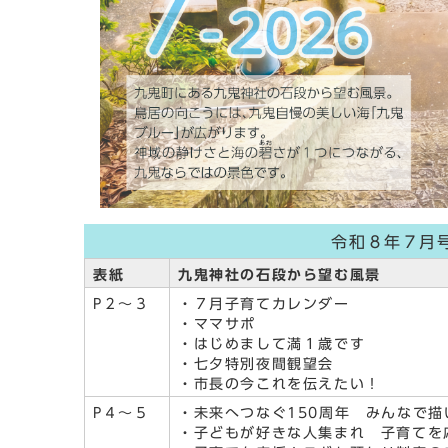
令和８年７月
表紙
九鬼神社の石段から望む風景
P２～３
・７月子育てカレンダー
・ママサポ
・はじめまして満１歳です
・七夕特別夜間観望会
・市長の今これを伝えたい！
P４～５
・未来へつなぐ150周年 みんなで描
・子どもが好きな人集まれ 子育てを