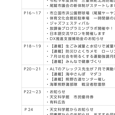
・令和９年度採用 三重県紀北消防組
・尾鷲市議会の新体制がスタートしま
P16～17
・市立国市浜公園野球場（尾鷲ヤーヤ
・体育文化会館前駐車場 一時閉鎖の
・ジャズフェスティバル
・放課後プログラミングラボ開催中！
・日本語交流サロンを開催します
・DX推進支援補助金のお知らせ
P18～19
・【連載】生ごみ減量と水切りで減量
・【連載】防災ひとくちメモ ローリ
・７月は社会を明るくする運動強調月
・【連載】みんなで健康づくり
P20～21
・ALTのアレックス先生が７月で異動
・【連載】海中さんぽ マダコ
・【連載】熊野古道センター催し
・海軍熊野灘部隊 戦没者慰霊祭
P22～23
・お知らせ
・天文科学館 市民優待券
・有料広告
Ｐ24
・天文科学館からお知らせ
・図書館からのお知らせ、おすすめ図