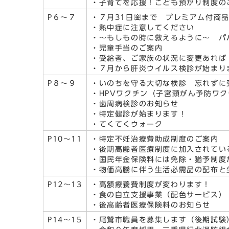
・子育てを応援！こども預かり制度の
P６～７
・７月31日㈮まで プレミアム付商
・熱中症に注意してください
・～もしもの時に救えるように～ パ
・児童手当のご案内
・受給者、ご家族の状況に変更あれば
・７月から肝炎ウイルス検診が始まり
P８～９
・いのちを守る大切な検診 忘れずに
・HPVワクチン（子宮頸がん予防ワ
・歯周病検診のお知らせ
・特定健診が始まります！
・てくてくウォーク
P10～11
・特定不妊治療費助成制度のご案内
・後期高齢者医療制度に加入されてい
・国民年金保険料には免除・猶予制度
・物価高騰に伴う生活必需品の配布と
P12～13
・高額療養費制度が変わります！
・食の自立支援事業（配色サービス）
・後高齢者医療保険料のお知らせ
P14～15
・尾鷲市職員を募集します（後期試験