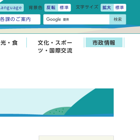
文字サイズ
Language
背景色
反転
標準
拡大
標準
検索
各課のご案内
観光・食
文化・スポー
市政情報
ツ・国際交流