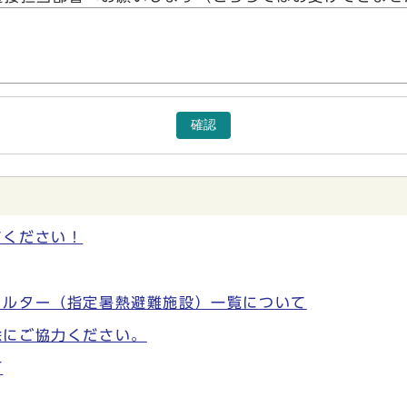
確認
てください！
ェルター（指定暑熱避難施設）一覧について
除にご協力ください。
可