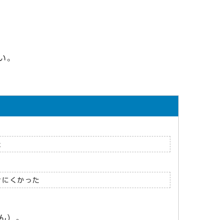
い。
た
けにくかった
ん）。