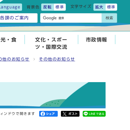
文字サイズ
Language
背景色
反転
標準
拡大
標準
検索
各課のご案内
観光・食
文化・スポー
市政情報
ツ・国際交流
の他のお知らせ
その他のお知らせ
ィンドウで開きます