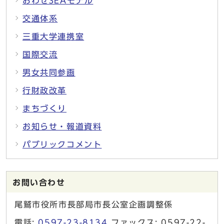
おわせSEAモデル
交通体系
三重大学連携室
国際交流
男女共同参画
行財政改革
まちづくり
お知らせ・報道資料
パブリックコメント
お問い合わせ
尾鷲市役所市長部局市長公室企画調整係
電話:
0597-23-8134
ファックス: 0597-22-