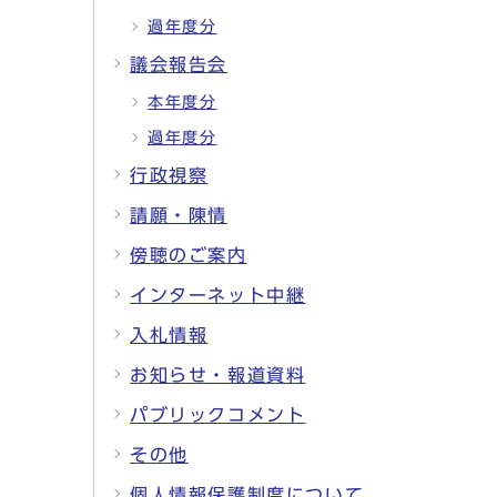
過年度分
議会報告会
本年度分
過年度分
行政視察
請願・陳情
傍聴のご案内
インターネット中継
入札情報
お知らせ・報道資料
パブリックコメント
その他
個人情報保護制度について