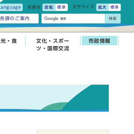
文字サイズ
Language
背景色
反転
標準
拡大
標準
検索
各課のご案内
観光・食
文化・スポー
市政情報
ツ・国際交流