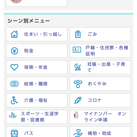
シーン別メニュー
住まい・引っ越し
ごみ
戸籍・住民票・各種
税金
証明
妊娠・出産・子育
保険・年金
て
結婚・離婚
おくやみ
介護・福祉
コロナ
スポーツ・生涯学
マイナンバー オン
習・図書館
ライン申請
バス
補助・助成