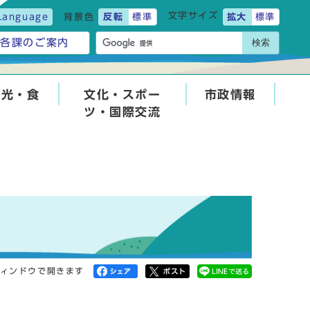
文字サイズ
Language
背景色
反転
標準
拡大
標準
検索
各課のご案内
観光・食
文化・スポー
市政情報
ツ・国際交流
ィンドウで開きます