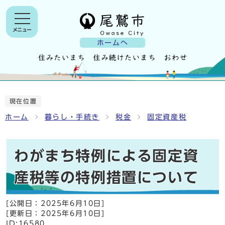
メニュー
ホームへ
現在位置
ホーム
暮らし・手続き
税金
固定資産税
わがまち特例による固定資
産税等の特例措置について
[公開日：
2025年6月10日
]
[更新日：
2025年6月10日
]
ID:16580