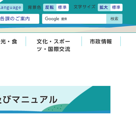
文字サイズ
Language
背景色
反転
標準
拡大
標準
検索
各課のご案内
観光・食
文化・スポー
市政情報
ツ・国際交流
及びマニュアル