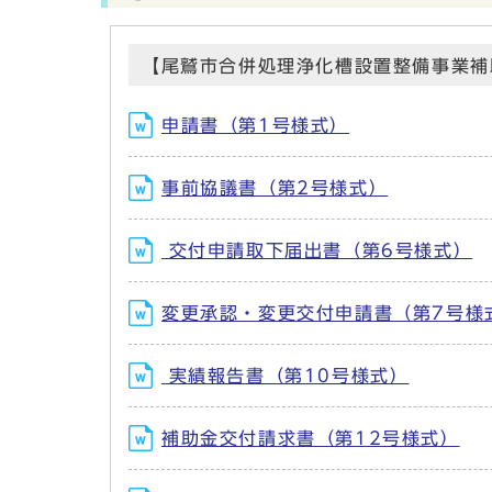
【尾鷲市合併処理浄化槽設置整備事業補
申請書（第1号様式）
事前協議書（第2号様式）
交付申請取下届出書（第6号様式）
変更承認・変更交付申請書（第7号様
実績報告書（第10号様式）
補助金交付請求書（第12号様式）