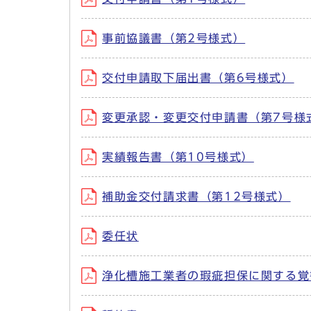
事前協議書（第2号様式）
交付申請取下届出書（第6号様式）
変更承認・変更交付申請書（第7号様
実績報告書（第10号様式）
補助金交付請求書（第12号様式）
委任状
浄化槽施工業者の瑕疵担保に関する覚