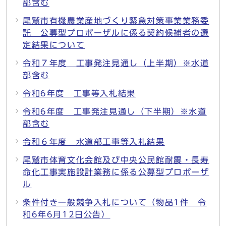
部含む
尾鷲市有機農業産地づくり緊急対策事業業務委
託 公募型プロポーザルに係る契約候補者の選
定結果について
令和７年度 工事発注見通し（上半期）※水道
部含む
令和6年度 工事等入札結果
令和6年度 工事発注見通し（下半期）※水道
部含む
令和６年度 水道部工事等入札結果
尾鷲市体育文化会館及び中央公民館耐震・長寿
命化工事実施設計業務に係る公募型プロポーザ
ル
条件付き一般競争入札について（物品1件 令
和6年6月12日公告）