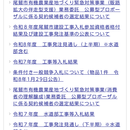
尾鷲市有機農業産地づくり緊急対策事業（販路
拡大の伴走型支援）業務委託 公募型プロポー
ザルに係る契約候補者の選定結果について
令和８年度尾鷲市建設工事入札参加資格者格付
結果及び建設工事発注基準の公表について
令和8年度 工事発注見通し（上半期）※水道
部含む
令和7年度 工事等入札結果
条件付き一般競争入札について（物品1件 令
和8年1月29日公告）
尾鷲市有機農業産地づくり緊急対策事業(消費
者の理解醸成)業務委託 公募型プロポーザル
に係る契約候補者の選定結果について
令和７年度 水道部工事等入札結果
令和７年度 工事発注見通し（下半期）※水道