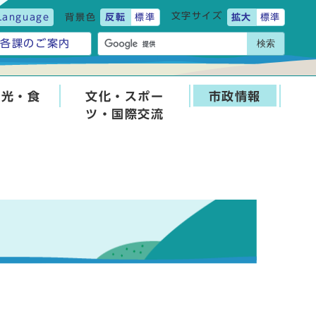
文字サイズ
Language
背景色
反転
標準
拡大
標準
検索
各課のご案内
観光・食
文化・スポー
市政情報
ツ・国際交流