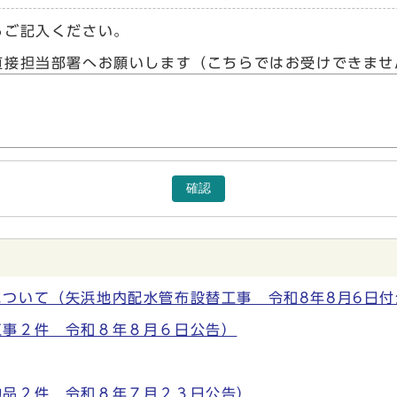
らご記入ください。
直接担当部署へお願いします（こちらではお受けできませ
確認
ついて（矢浜地内配水管布設替工事 令和8年8月6日付
工事２件 令和８年８月６日公告）
物品２件 令和８年７月２３日公告）