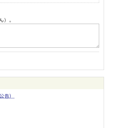
ん）。
公告）