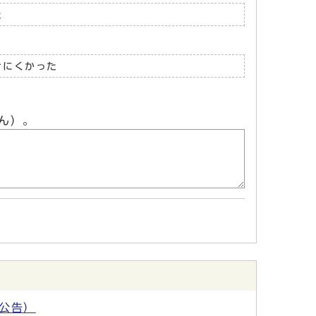
た
けにくかった
ん）。
公告）