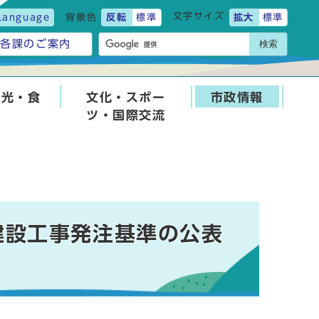
文字サイズ
Language
背景色
反転
標準
拡大
標準
検索
各課のご案内
観光・食
文化・スポー
市政情報
ツ・国際交流
建設工事発注基準の公表