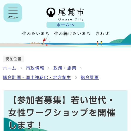
メニュー
ホームへ
現在位置
ホーム
市政情報
政策・施策
総合計画・国土強靭化・地方創生
総合計画
【参加者募集】若い世代・
女性ワークショップを開催
します！