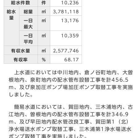
給水件数
件
10,236
給水
総量
㎥
3,781,118
量
一日
㎥
13,176
最大
一日
㎥
10,359
平均
有収水量
㎥
2,577,746
有収率
％
68.17
上水道においては中川地内、倉ノ谷町地内、大曽
根地内、泉町地内の配水管布設替工事を計456.5
ｍ、及び泉加圧ポンプ場加圧ポンプ取替工事を実施
しました。
簡易水道においては、賀田地内、三木浦地内、古
江地内、曽根地内の配水管布設替工事を計346.9
ｍ、及び早田地内配水管改良工事、賀田第1（北）
浄水場送水ポンプ取替工事、三木浦第1浄水場送水
ポンプ取替工事を実施しました。