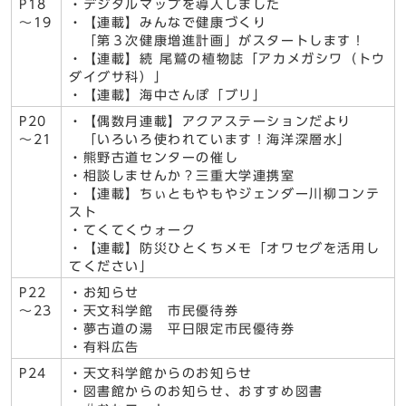
P18
・デジタルマップを導入しました
～19
・【連載】みんなで健康づくり
「第３次健康増進計画」がスタートします！
・【連載】続 尾鷲の植物誌「アカメガシワ（トウ
ダイグサ科）」
・【連載】海中さんぽ「ブリ」
P20
・【偶数月連載】アクアステーションだより
～21
「いろいろ使われています！海洋深層水」
・熊野古道センターの催し
・相談しませんか？三重大学連携室
・【連載】ちぃともやもやジェンダー川柳コンテ
スト
・てくてくウォーク
・【連載】防災ひとくちメモ「オワセグを活用し
てください」
P22
・お知らせ
～23
・天文科学館 市民優待券
・夢古道の湯 平日限定市民優待券
・有料広告
P24
・天文科学館からのお知らせ
・図書館からのお知らせ、おすすめ図書