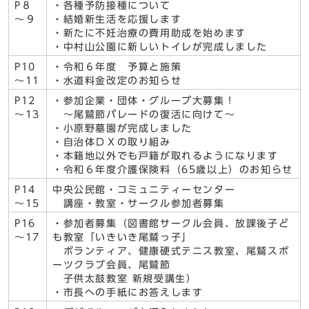
P８
・各種予防接種について
～９
・結婚新生活を応援します
・新たに不妊治療の費用助成を始めます
・中村山公園に新しいトイレが完成しました
P10
・令和６年度 予算と施策
～11
・水道料金改定のお知らせ
P12
・参加企業・団体・グループ大募集！
～13
～尾鷲節パレードの復活に向けて～
・小原野墓園が完成しました
・自治体ＤＸの取り組み
・本籍地以外でも戸籍が取れるようになります
・令和６年度介護保険料（65歳以上）のお知らせ
P14
中央公民館・コミュニティーセンター
～15
講座・教室・サークル参加者募集
P16
・参加者募集（図書館サークル会員、放課後子ど
～17
も教室「いきいき尾鷲っ子」
ボランティア、健康硬式テニス教室、尾鷲スポ
ーツクラブ会員、尾鷲節
子供太鼓教室 新規受講生）
・市長への手紙にお答えします