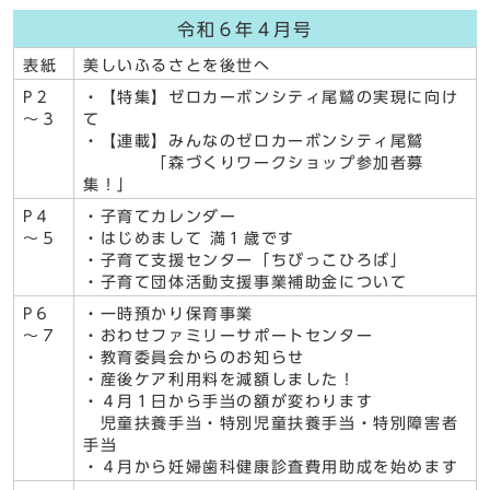
令和６年４月号
表紙
美しいふるさとを後世へ
P２
・【特集】ゼロカーボンシティ尾鷲の実現に向け
～３
て
・【連載】みんなのゼロカーボンシティ尾鷲
「森づくりワークショップ参加者募
集！」
P４
・子育てカレンダー
～５
・はじめまして 満１歳です
・子育て支援センター「ちびっこひろば」
・子育て団体活動支援事業補助金について
P６
・一時預かり保育事業
～７
・おわせファミリーサポートセンター
・教育委員会からのお知らせ
・産後ケア利用料を減額しました！
・４月１日から手当の額が変わります
児童扶養手当・特別児童扶養手当・特別障害者
手当
・４月から妊婦歯科健康診査費用助成を始めます