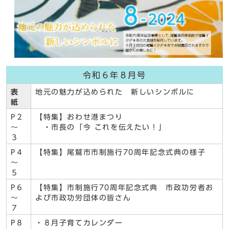
令和６年８月号
表
地元の魅力が込められた 新しいシンボルに
紙
P２
【特集】おわせ港まつり
～
・市長の「今 これを伝えたい！」
３
P４
【特集】尾鷲市市制施行70周年記念式典の様子
～
５
P６
【特集】市制施行70周年記念式典 市政功労者お
～
よび市政功労団体の皆さん
７
P８
・８月子育てカレンダー