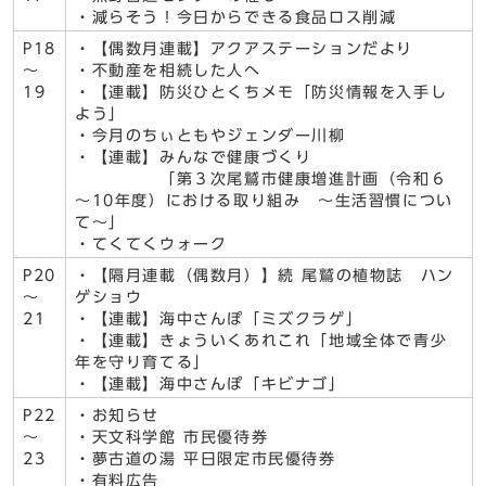
・減らそう！今日からできる食品ロス削減
P18
・【偶数月連載】アクアステーションだより
～
・不動産を相続した人へ
19
・【連載】防災ひとくちメモ「防災情報を入手し
よう」
・今月のちぃともやジェンダー川柳
・【連載】みんなで健康づくり
「第３次尾鷲市健康増進計画（令和６
～10年度）における取り組み ～生活習慣につい
て～」
・てくてくウォーク
P20
・【隔月連載（偶数月）】続 尾鷲の植物誌 ハン
～
ゲショウ
21
・【連載】海中さんぽ「ミズクラゲ」
・【連載】きょういくあれこれ「地域全体で青少
年を守り育てる」
・【連載】海中さんぽ「キビナゴ」
P22
・お知らせ
～
・天文科学館 市民優待券
23
・夢古道の湯 平日限定市民優待券
・有料広告