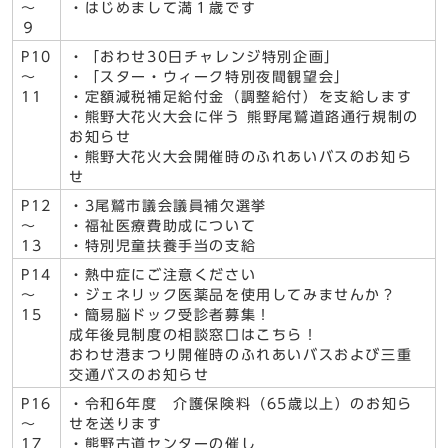
～
・はじめまして満１歳です
９
P10
・「おわせ30日チャレンジ特別企画」
～
・「スター・ウィーク特別夜間観望会」
11
・定額減税補足給付金（調整給付）を支給します
・熊野大花火大会に伴う 熊野尾鷲道路通行規制の
お知らせ
・熊野大花火大会開催時のふれあいバスのお知ら
せ
P12
・3尾鷲市議会議員補欠選挙
～
・福祉医療費助成について
13
・特別児童扶養手当の支給
P14
・熱中症にご注意ください
～
・ジェネリック医薬品を使用してみませんか？
15
・簡易脳ドック受診者募集！
成年後見制度の相談窓口はこちら！
おわせ港まつり開催時のふれあいバスおよび三重
交通バスのお知らせ
P16
・令和6年度 介護保険料（65歳以上）のお知ら
～
せを送ります
17
・熊野古道センターの催し