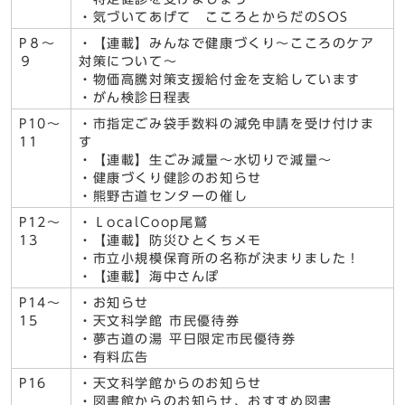
・気づいてあげて こころとからだのSOS
P８～
・【連載】みんなで健康づくり～こころのケア
９
対策について～
・物価高騰対策支援給付金を支給しています
・がん検診日程表
P10～
・市指定ごみ袋手数料の減免申請を受け付けま
11
す
・【連載】生ごみ減量～水切りで減量～
・健康づくり健診のお知らせ
・熊野古道センターの催し
P12～
・ＬocalCoop尾鷲
13
・【連載】防災ひとくちメモ
・市立小規模保育所の名称が決まりました！
・【連載】海中さんぽ
P14～
・お知らせ
15
・天文科学館 市民優待券
・夢古道の湯 平日限定市民優待券
・有料広告
P16
・天文科学館からのお知らせ
・図書館からのお知らせ、おすすめ図書