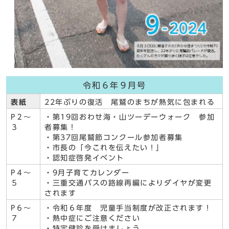
令和６年９月号
表紙
22年ぶりの復活 尾鷲のまちが熱気に包まれる
P２～
・第19回おわせ海・山ツーデーウォーク 参加
３
者募集！
・第37回尾鷲節コンクール参加者募集
・市長の「今これを伝えたい！」
・認知症啓発イベント
P４～
・9月子育てカレンダー
５
・三重交通バスの路線再編によりダイヤが変更
されます
P６～
・令和６年度 児童手当制度が改正されます！
７
・熱中症にご注意ください
・特定健診を受けましょう