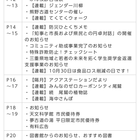
～13
・【連載」ジェンダー川柳
・熊野古道センターの催し
・【連載】てくてくウォーク
P14
・【連載】防災ひとくちメモ
～15
・「知事と市長および県民との円卓対話」の開催
のお知らせ
・コミュニティ助成事業完了のお知らせ
・特殊詐欺防止！チェックシート
・三重県地域と若者の未来を拓く学生奨学金返還
支援事業のお知らせ
・【連載】10月30日は食品ロス削減の日です！
P16
・【隔月】アクアステーションだより
～17
・【連載】みんなのゼロカーボンシティ尾鷲
・【連載】続 尾鷲の植物誌
・【連載】海中さんぽ
P18
・お知らせ
～19
・天文科学館 市民優待券
・夢古道の湯 平日限定市民優待券
・有料広告
P20
・図書館からのお知らせ、おすすめ図書