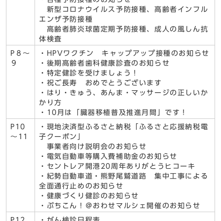
新型コロナウイルス予防接種、高齢者インフル
エンザ予防接種
高齢者肺炎球菌定期予防接種、成人の風しん抗
体検査
P８～
・HPVワクチン キャップアップ接種のお知らせ
９
・後期高齢者歯科健康診査のお知らせ
・特定健診を受けましょう！
・祝ご長寿 おめでとうございます
・はり・きゅう、あんま・マッサージの正しいか
かり方
・10月は「臓器移植普及推進月間」です！
P10
・現地決済型ふるさと納税「ふるさと応援納税電
～11
子クーポン」
事業者向け説明会のお知らせ
・電気自動車等購入費補助金のお知らせ
・セントレア開港20周年ありがとうヒコーキ
・紀勢自動車道・熊野尾鷲道路 集中工事による
全面通行止めのお知らせ
・健康づくり健診のお知らせ
・ぷちこん！＠おわせマルシェ開催のお知らせ
P12
・がん検診日程表