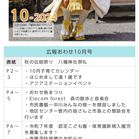
広報おわせ10月号
表紙
秋の伝統祭り 八幡神社祭礼
P２～
・10月子育てカレンダー
３
・はじめまして満１歳です
・アクアステーションイベント
P４～
・おわせ魚まつり
５
・Elecom forest 森の散歩と音楽会
・市民農園～中川みんなの畑～を開設しました
・地区センター管内の皆さんと市長との懇談会を
行います
P６～
・令和７年度 認定こども園・保育園新規入園児
７
を募集します！
・各種予防接種のお知らせ