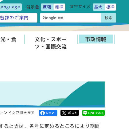
文字サイズ
Language
背景色
反転
標準
拡大
標準
検索
各課のご案内
観光・食
文化・スポー
市政情報
ツ・国際交流
ィンドウで開きます
するときは、各号に定めるところにより期間