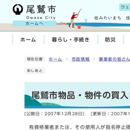
ウェ
ホームへ
ホーム
暮らし・手続き
防災
ホーム
市政情報
事業者の皆さ
現在位置
あしあと
尾鷲市物品・物件の買入
[公開日：
2007年12月28日
]
[更新日：
2007年
有資格業者または、その使用人が指名停止