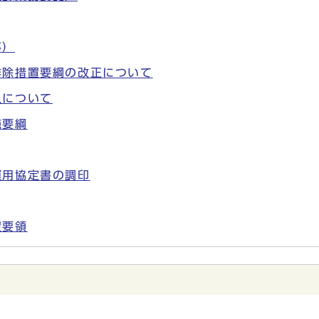
事）
排除措置要綱の改正について
入について
施要綱
運用協定書の調印
置要領