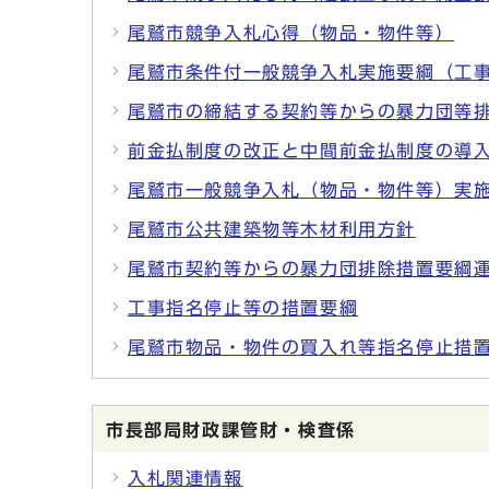
尾鷲市競争入札心得（物品・物件等）
尾鷲市条件付一般競争入札実施要綱（工
尾鷲市の締結する契約等からの暴力団等
前金払制度の改正と中間前金払制度の導
尾鷲市一般競争入札（物品・物件等）実
尾鷲市公共建築物等木材利用方針
尾鷲市契約等からの暴力団排除措置要綱
工事指名停止等の措置要綱
尾鷲市物品・物件の買入れ等指名停止措
市長部局財政課管財・検査係
入札関連情報