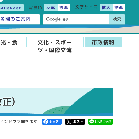
文字サイズ
Language
背景色
反転
標準
拡大
標準
検索
各課のご案内
観光・食
文化・スポー
市政情報
ツ・国際交流
改正）
ィンドウで開きます