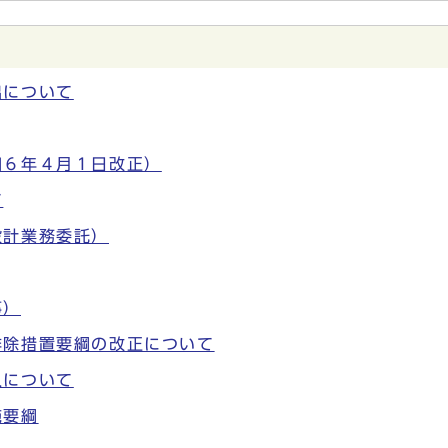
出について
和６年４月１日改正）
て
設計業務委託）
事）
排除措置要綱の改正について
入について
施要綱