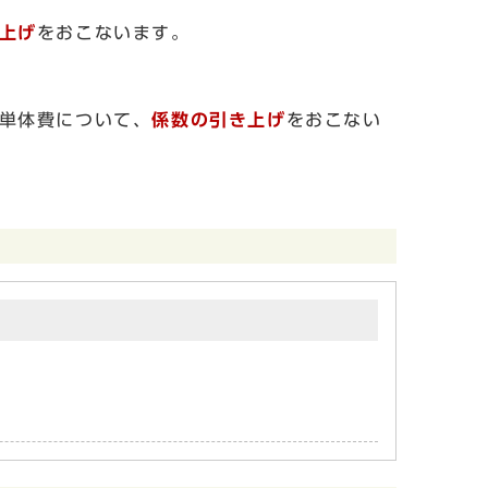
上げ
をおこないます。
単体費について、
係数の引き上げ
をおこない