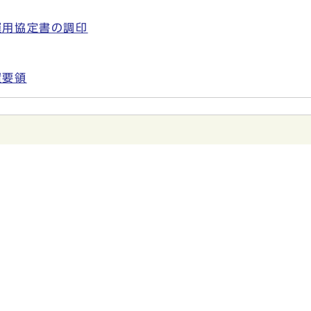
運用協定書の調印
置要領