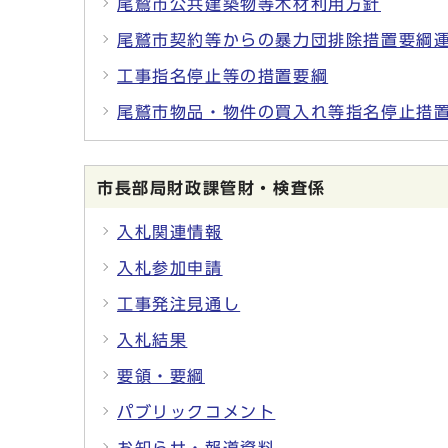
尾鷲市公共建築物等木材利用方針
尾鷲市契約等からの暴力団排除措置要綱
工事指名停止等の措置要綱
尾鷲市物品・物件の買入れ等指名停止措
市長部局財政課管財・検査係
入札関連情報
入札参加申請
工事発注見通し
入札結果
要領・要綱
パブリックコメント