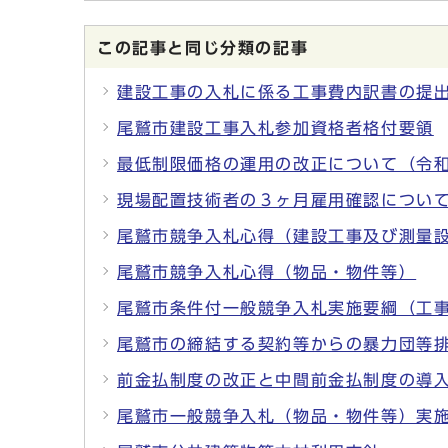
この記事と同じ分類の記事
建設工事の入札に係る工事費内訳書の提
尾鷲市建設工事入札参加資格者格付要領
最低制限価格の運用の改正について（令
現場配置技術者の３ヶ月雇用確認につい
尾鷲市競争入札心得（建設工事及び測量
尾鷲市競争入札心得（物品・物件等）
尾鷲市条件付一般競争入札実施要綱（工
尾鷲市の締結する契約等からの暴力団等
前金払制度の改正と中間前金払制度の導
尾鷲市一般競争入札（物品・物件等）実