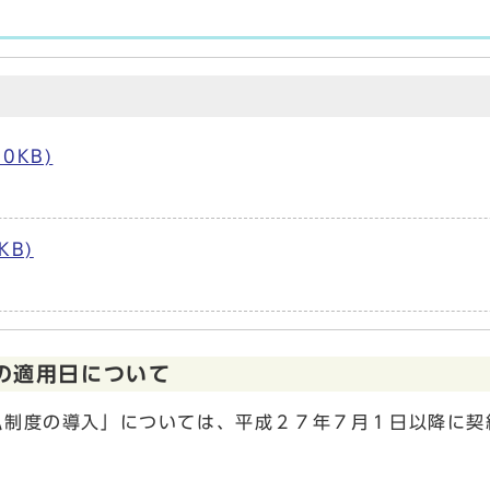
0KB)
KB)
の適用日について
払制度の導入」については、平成２７年７月１日以降に契