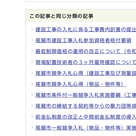
この記事と同じ分類の記事
建設工事の入札に係る工事費内訳書の提
尾鷲市建設工事入札参加資格者格付要領
最低制限価格の運用の改正について（令
現場配置技術者の３ヶ月雇用確認につい
尾鷲市競争入札心得（建設工事及び測量
尾鷲市競争入札心得（物品・物件等）
尾鷲市条件付一般競争入札実施要綱（工
尾鷲市の締結する契約等からの暴力団等
前金払制度の改正と中間前金払制度の導
尾鷲市一般競争入札（物品・物件等）実