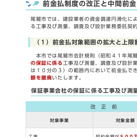
前金払制度の改正と中間前金
尾鷲市では、建設業者の資金調達円滑化に
る工事及び測量、調査及び設計業務委託契
（１）前金払対象範囲の拡大と上限
本市では尾鷲市会計規則（昭和４１年尾鷲
の保証に係る
工事及び測量、調査及び設計
は１０分の３）の範囲内において前金払で
額を撤廃
いたします。
保証事業会社の保証に係る工事及び測
改 正 前
対象事業
対象金額
工事
契約金額が
５００