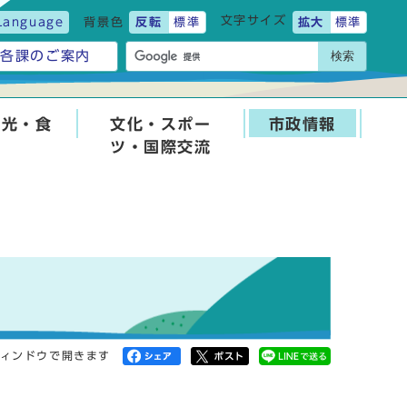
文字サイズ
Language
背景色
反転
標準
拡大
標準
検索
各課のご案内
観光・食
文化・スポー
市政情報
ツ・国際交流
ィンドウで開きます