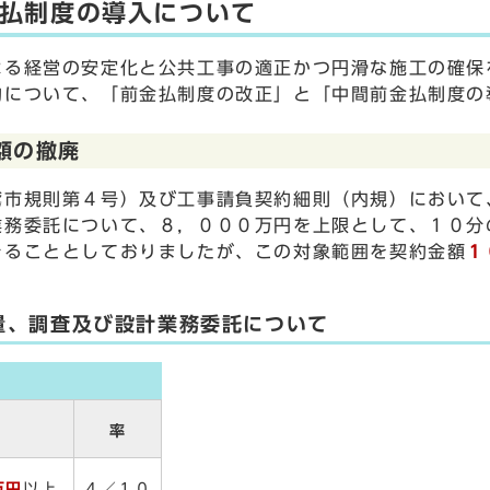
払制度の導入について
よる経営の安定化と公共工事の適正かつ円滑な施工の確保
約について、「前金払制度の改正」と「中間前金払制度の
額の撤廃
市規則第４号）及び工事請負契約細則（内規）において
業務委託について、８，０００万円を上限として、１０分
きることとしておりましたが、この対象範囲を契約金額
１
量、調査及び設計業務委託について
率
万円
以上
４／１０