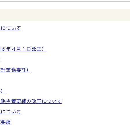
出について
和６年４月１日改正）
て
設計業務委託）
事）
排除措置要綱の改正について
入について
施要綱