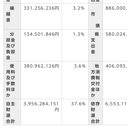
繰
331,256,236円
3.2%
886,000,
越
市
金
債
分
134,501,846円
1.3%
県
580,024,
担金
支
及び
出
負担
金
金
使
380,962,126円
3.6%
地
406,093,
用料
方消
及び
費税
手数
交付
料ほ
金ほ
か
か
自主
3,956,284,151
37.6%
依存
6,553,113
財
円
財
源
源
合計
合計