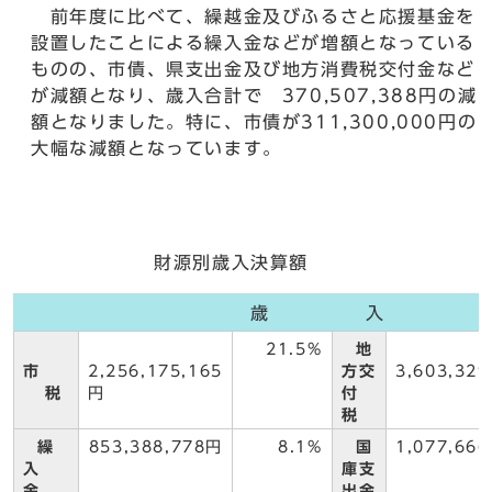
前年度に比べて、繰越金及びふるさと応援基金を
設置したことによる繰入金などが増額となっている
ものの、市債、県支出金及び地方消費税交付金など
が減額となり、歳入合計で 370,507,388円の減
額となりました。特に、市債が311,300,000円の
大幅な減額となっています。
財源別歳入決算額
歳 入
21.5%
地
市
2,256,175,165
方交
3,603,329
税
円
付
税
繰
853,388,778円
8.1%
国
1,077,666
入
庫支
金
出金