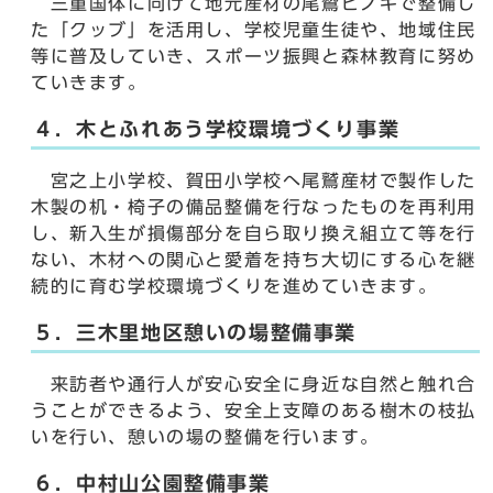
三重国体に向けて地元産材の尾鷲ヒノキで整備し
た「クッブ」を活用し、学校児童生徒や、地域住民
等に普及していき、スポーツ振興と森林教育に努め
ていきます。
４．木とふれあう学校環境づくり事業
宮之上小学校、賀田小学校へ尾鷲産材で製作した
木製の机・椅子の備品整備を行なったものを再利用
し、新入生が損傷部分を自ら取り換え組立て等を行
ない、木材への関心と愛着を持ち大切にする心を継
続的に育む学校環境づくりを進めていきます。
５．三木里地区憩いの場整備事業
来訪者や通行人が安心安全に身近な自然と触れ合
うことができるよう、安全上支障のある樹木の枝払
いを行い、憩いの場の整備を行います。
６．中村山公園整備事業