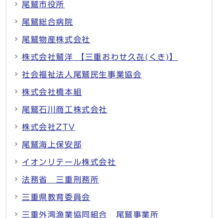
尾鷲市役所
尾鷲総合病院
尾鷲物産株式会社
株式会社鷲洋 【三重おわせ久㐂(くき)】
社会福祉法人尾鷲民生事業協会
株式会社橋本組
尾鷲石川商工株式会社
株式会社ZTV
尾鷲海上保安部
イオンリテール株式会社
法務省 三重刑務所
三重県教育委員会
三重外湾漁業協同組合 尾鷲事業所