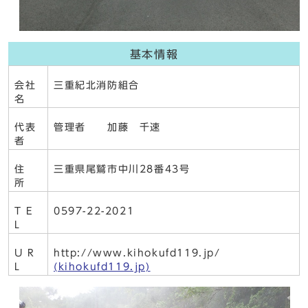
基本情報
会社
三重紀北消防組合
名
代表
管理者 加藤 千速
者
住
三重県尾鷲市中川28番43号
所
T E
0597-22-2021
L
U R
http://www.kihokufd119.jp/
L
(kihokufd119.jp)