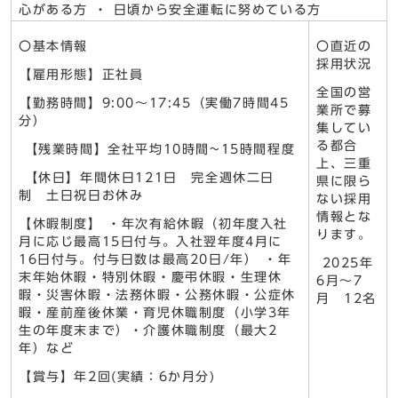
心がある方 ・ 日頃から安全運転に努めている方
〇基本情報
〇直近の
採用状況
【雇用形態】正社員
全国の営
【勤務時間】9:00〜17:45（実働7時間45
業所で募
分）
集してい
る都合
【残業時間】全社平均10時間~15時間程度
上、三重
【休日】年間休日121日 完全週休二日
県に限ら
制 土日祝日お休み
ない採用
情報とな
【休暇制度】 ・年次有給休暇（初年度入社
ります。
月に応じ最高15日付与。入社翌年度4月に
16日付与。付与日数は最高20日/年） ・年
2025年
末年始休暇・特別休暇・慶弔休暇・生理休
6月～7
暇・災害休暇・法務休暇・公務休暇・公症休
月 12名
暇・産前産後休業・育児休職制度（小学3年
生の年度末まで）・介護休職制度（最大2
年）など
【賞与】年2回(実績：6か月分)