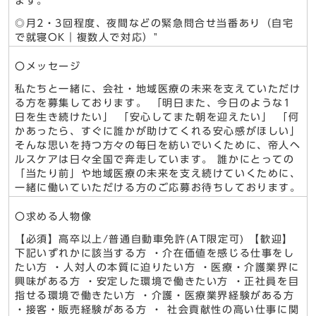
ます。
◎月2・3回程度、夜間などの緊急問合せ当番あり（自宅
で就寝OK｜複数人で対応）"
〇メッセージ
私たちと一緒に、会社・地域医療の未来を支えていただけ
る方を募集しております。 「明日また、今日のような1
日を生き続けたい」 「安心してまた朝を迎えたい」 「何
かあったら、すぐに誰かが助けてくれる安心感がほしい」
そんな思いを持つ方々の毎日を紡いでいくために、帝人ヘ
ルスケアは日々全国で奔走しています。 誰かにとっての
「当たり前」や地域医療の未来を支え続けていくために、
一緒に働いていただける方のご応募お待ちしております。
〇求める人物像
【必須】高卒以上/普通自動車免許(AT限定可) 【歓迎】
下記いずれかに該当する方 ・介在価値を感じる仕事をし
たい方 ・人対人の本質に迫りたい方 ・医療・介護業界に
興味がある方 ・安定した環境で働きたい方 ・正社員を目
指せる環境で働きたい方 ・介護・医療業界経験がある方
・接客・販売経験がある方 ・ 社会貢献性の高い仕事に関