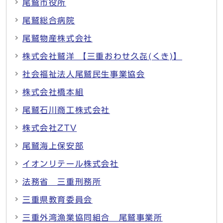
尾鷲市役所
尾鷲総合病院
尾鷲物産株式会社
株式会社鷲洋 【三重おわせ久㐂(くき)】
社会福祉法人尾鷲民生事業協会
株式会社橋本組
尾鷲石川商工株式会社
株式会社ZTV
尾鷲海上保安部
イオンリテール株式会社
法務省 三重刑務所
三重県教育委員会
三重外湾漁業協同組合 尾鷲事業所