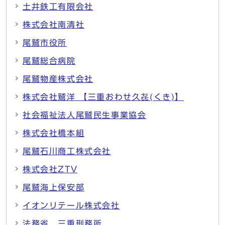
土井鉄工有限会社
株式会社南清社
尾鷲市役所
尾鷲総合病院
尾鷲物産株式会社
株式会社鷲洋 【三重おわせ久㐂(くき)】
社会福祉法人尾鷲民生事業協会
株式会社橋本組
尾鷲石川商工株式会社
株式会社ZTV
尾鷲海上保安部
イオンリテール株式会社
法務省 三重刑務所