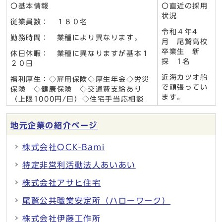
〇基本情報
〇直近の採用
状況
従業員数： １８０名
令和４年4
勤務時間： 業種により異なります。
月 尾鷲高校
卒業生 新
休日休暇： 業種に異なりますが基本１
採 1名
２０日
近海カツオ船
福利厚生：◇雇用保険◇厚生年金◇労災
で頑張ってい
保険 ◇健康保険 ◇交通費支給あり
ます。
（上限1000円/日）◇住宅手当応相談
地元企業の紹介ページ
株式会社OCK-Bami
特定非営利活動法人あいあい
株式会社アサヒ住宅
尾鷲公共職業安定所（ハローワーク）
株式会社伊藤工作所