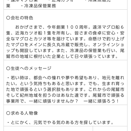
業 ・冷凍品保管業務
〇会社の特色
おかげさまで、今年創業１００周年。遠洋マグロ船６
隻、近海カツオ船１隻を所有し、皆さまの食卓に安心・安
全なマグロとカツオ等を届けています。命懸けで釣り上げ
たマグロをメインに長久丸冷蔵で販売し、オンラインショ
ップも開設しています。また、冷凍品の保管業も行い、尾
鷲市の地域に根付いた企業として日々頑張っています。
〇生徒へのメッセージ
・若い時は、都会への憧れや夢や希望もあり、地元を離れ
たい。という気持ちもあると思います。でも、生まれ育っ
た地で頑張るという選択肢もあります。これからの尾鷲市
そして紀州地域を担うのはあなた達です。尾鷲市で頑張る
事業所で、一緒に頑張りませんか？ 一緒に頑張ろう！
〇求める人物像
・とにかく、元気でやる気のある方を探しています。