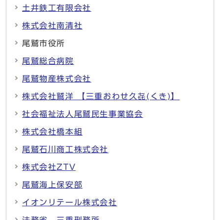
土井鉄工有限会社
株式会社南清社
尾鷲市役所
尾鷲総合病院
尾鷲物産株式会社
株式会社鷲洋 【三重おわせ久㐂(くき)】
社会福祉法人尾鷲民生事業協会
株式会社橋本組
尾鷲石川商工株式会社
株式会社ZTV
尾鷲海上保安部
イオンリテール株式会社
法務省 三重刑務所