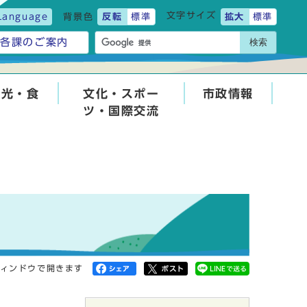
文字サイズ
Language
背景色
反転
標準
拡大
標準
検索
各課のご案内
観光・食
文化・スポー
市政情報
ツ・国際交流
ィンドウで開きます