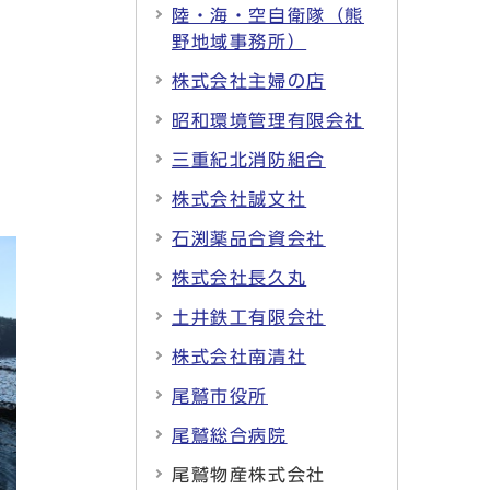
陸・海・空自衛隊（熊
野地域事務所）
株式会社主婦の店
昭和環境管理有限会社
三重紀北消防組合
株式会社誠文社
石渕薬品合資会社
株式会社長久丸
土井鉄工有限会社
株式会社南清社
尾鷲市役所
尾鷲総合病院
尾鷲物産株式会社