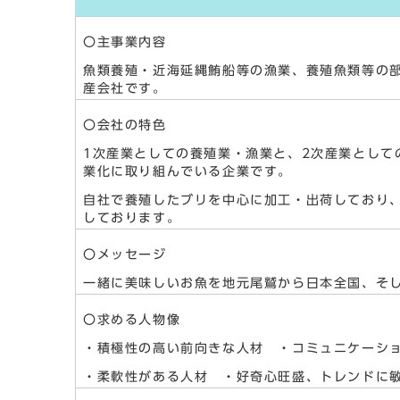
〇主事業内容
魚類養殖・近海延縄鮪船等の漁業、養殖魚類等の
産会社です。
〇会社の特色
1次産業としての養殖業・漁業と、2次産業として
業化に取り組んでいる企業です。
自社で養殖したブリを中心に加工・出荷しており
しております。
〇メッセージ
一緒に美味しいお魚を地元尾鷲から日本全国、そ
〇求める人物像
・積極性の高い前向きな人材 ・コミュニケーシ
・柔軟性がある人材 ・好奇心旺盛、トレンドに