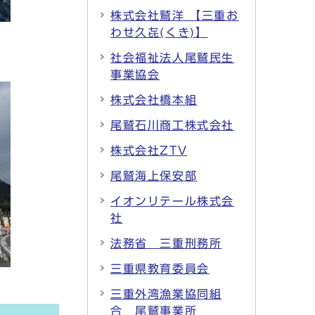
株式会社鷲洋 【三重お
わせ久㐂(くき)】
社会福祉法人尾鷲民生
事業協会
株式会社橋本組
尾鷲石川商工株式会社
株式会社ZTV
尾鷲海上保安部
イオンリテール株式会
社
法務省 三重刑務所
三重県教育委員会
三重外湾漁業協同組
合 尾鷲事業所