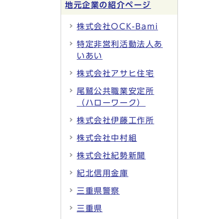
地元企業の紹介ページ
株式会社OCK-Bami
特定非営利活動法人あ
いあい
株式会社アサヒ住宅
尾鷲公共職業安定所
（ハローワーク）
株式会社伊藤工作所
株式会社中村組
株式会社紀勢新聞
紀北信用金庫
三重県警察
三重県