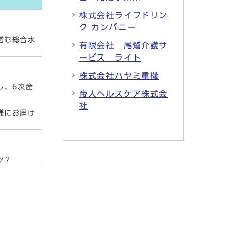
株式会社ライフドリン
ク カンパニー
営む総合水
有限会社 尾鷲介護サ
ービス ライト
株式会社ハヤミ重機
し、6次産
帝人ヘルスケア株式会
社
様にお届け
か？