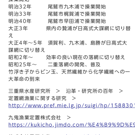
明治32年 尾鷲市九木浦で操業開始
明治33年 尾鷲市梶賀浦で操業開始
明治40年 尾鷲市早田浦で操業開始
大正3年 県内の贄浦が日高式大謀網に切り替
え
大正4年～5年 須賀利、九木浦、島勝が日高式大
謀網に切り替え
昭和2年～ 効率の良い現在の落網に切り替え
昭和25年～ 二重落網の開発、普及
竹浮き子からビン玉、天然繊維から化学繊維への一
大革命の到来
三重県水産研究所 > 沿革・研究所の百年 >
定置網漁業に関する研究 >
http://www.pref.mie.lg.jp/suigi/hp/15883
九鬼漁業定置株式会社 >
https://kukicho.jimdo.com/%E4%B9