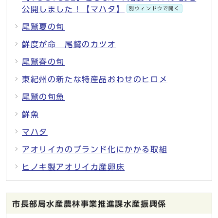
公開しました！【マハタ】
別ウィンドウで開く
尾鷲夏の旬
鮮度が命 尾鷲のカツオ
尾鷲春の旬
東紀州の新たな特産品おわせのヒロメ
尾鷲の旬魚
鮮魚
マハタ
アオリイカのブランド化にかかる取組
ヒノキ製アオリイカ産卵床
市長部局水産農林事業推進課水産振興係