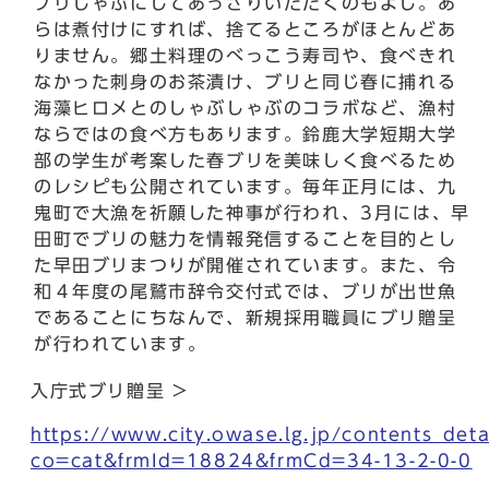
ブリしゃぶにしてあっさりいただくのもよし。あ
らは煮付けにすれば、捨てるところがほとんどあ
りません。郷土料理のべっこう寿司や、食べきれ
なかった刺身のお茶漬け、ブリと同じ春に捕れる
海藻ヒロメとのしゃぶしゃぶのコラボなど、漁村
ならではの食べ方もあります。鈴鹿大学短期大学
部の学生が考案した春ブリを美味しく食べるため
のレシピも公開されています。毎年正⽉には、九
⻤町で大漁を祈願した神事が行われ、3⽉には、早
田町でブリの魅力を情報発信することを目的とし
た早田ブリまつりが開催されています。また、令
和４年度の尾鷲市辞令交付式では、ブリが出世魚
であることにちなんで、新規採用職員にブリ贈呈
が行われています。
入庁式ブリ贈呈 >
https://www.city.owase.lg.jp/contents_deta
co=cat&frmId=18824&frmCd=34-13-2-0-0