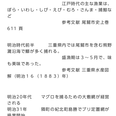
江⼾時代の主な漁業は、
ぼら・いわし・しび・えび・むろ・さんま・捕鯨な
ど
参考文献 尾鷲市史上巻
611 頁
明治時代前半 三重県内では尾鷲市を含む熊野
灘沿海で鰤が多く捕れる。
盛漁期は３〜５⽉で、味
も美味であった。
参考文献 三重県水産図
解（明治１６（１８８３）年）
明治20年代 マグロを捕るための大敷網が経営
される
明治31年 隣町の紀北町島勝でブリ定置網が
操業開始