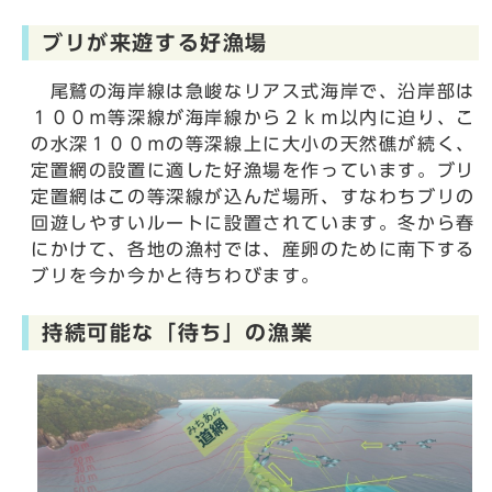
ブリが来遊する好漁場
尾鷲の海岸線は急峻なリアス式海岸で、沿岸部は
１００ｍ等深線が海岸線から２ｋｍ以内に迫り、こ
の水深１００ｍの等深線上に大小の天然礁が続く、
定置網の設置に適した好漁場を作っています。ブリ
定置網はこの等深線が込んだ場所、すなわちブリの
回遊しやすいルートに設置されています。冬から春
にかけて、各地の漁村では、産卵のために南下する
ブリを今か今かと待ちわびます。
持続可能な「待ち」の漁業