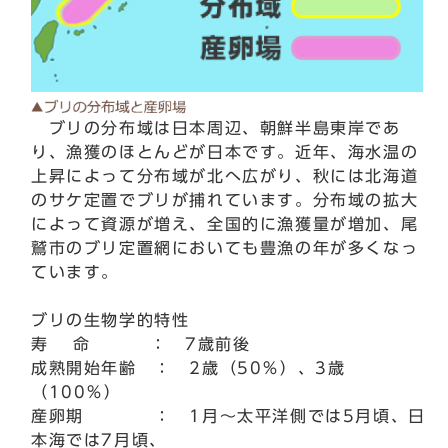
ブリの分布域は日本周辺、朝鮮半島東岸であ
り、漁獲のほとんどが日本です。近年、海水温の
上昇によって分布域が北へ広がり、秋には北海道
のサケ定置でブリが捕れています。分布域の拡大
によって資源が増え、全国的に漁獲量が増加、尾
鷲市のブリ定置網においても豊漁の年が多くなっ
ています。
ブリの生物学的特性
寿 命 ： 7歳前後
成熟開始年齢 ： 2歳（50％）、3歳
（100％）
産卵期 ： 1月～太平洋側では5月頃、日
本海では7月頃、