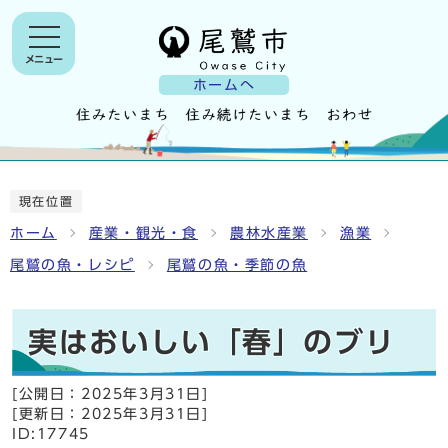
メニュー
ホームへ
現在位置
ホーム
産業・観光・食
農林水産業
漁業
尾鷲の魚・レシピ
尾鷲の魚・季節の魚
実はおいしい「春」のブリ
[公開日：
2025年3月31日
]
[更新日：
2025年3月31日
]
ID:17745