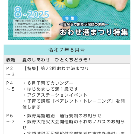
令和７年８月号
表紙
夏のしあわせ ひとくちどうぞ！
P２
【特集】第72回おわせ港まつり
～３
P４
・８月子育てカレンダー
～５
・はじめまして満１歳です
・アクアステーションイベント
・子育て講座「ペアレント・トレーニング」を開
催します
P６
・熊野尾鷲道路 通行規制のお知らせ
～７
・熊野大花火大会開催時のふれあいバスのお知ら
せ
・定額減税不足額給付金対象者に案内を送付しま