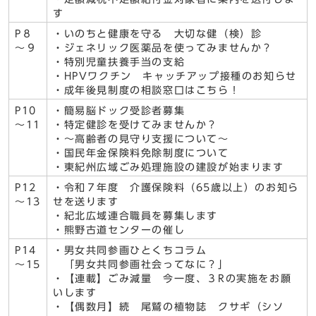
す
P８
・いのちと健康を守る 大切な健（検）診
～９
・ジェネリック医薬品を使ってみませんか？
・特別児童扶養手当の支給
・HPVワクチン キャッチアップ接種のお知らせ
・成年後見制度の相談窓口はこちら！
P10
・簡易脳ドック受診者募集
～11
・特定健診を受けてみませんか？
・～高齢者の見守り支援について～
・国民年金保険料免除制度について
・東紀州広域ごみ処理施設の建設が始まります
P12
・令和７年度 介護保険料（65歳以上）のお知ら
～13
せを送ります
・紀北広域連合職員を募集します
・熊野古道センターの催し
P14
・男女共同参画ひとくちコラム
～15
「男女共同参画社会ってなに？」
・【連載】ごみ減量 今一度、３Rの実施をお願
いします
・【偶数月】続 尾鷲の植物誌 クサギ（シソ